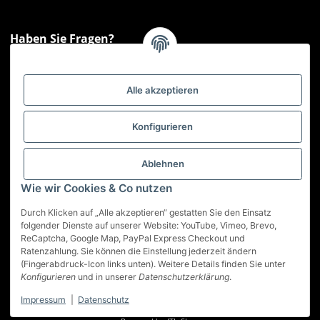
Haben Sie Fragen?
Sie haben Fragen zu unseren Produkten oder Ihren Bestellungen?
Montag - Freitag: 09:00 - 17:00 Uhr
Alle akzeptieren
Hotline 📞
0521 33797807
Informationen
Konfigurieren
Gesetzliche Informationen
Ablehnen
Wie wir Cookies & Co nutzen
Service
Durch Klicken auf „Alle akzeptieren“ gestatten Sie den Einsatz
folgender Dienste auf unserer Website: YouTube, Vimeo, Brevo,
ReCaptcha, Google Map, PayPal Express Checkout und
Vertrag widerrufen
Ratenzahlung. Sie können die Einstellung jederzeit ändern
(Fingerabdruck-Icon links unten). Weitere Details finden Sie unter
* Alle Preise inkl. gesetzlicher USt., zzgl.
Versand
Konfigurieren
und in unserer
Datenschutzerklärung
.
Impressum
|
Datenschutz
© Best-Nutrition GmbH
Developed by
Theme.art