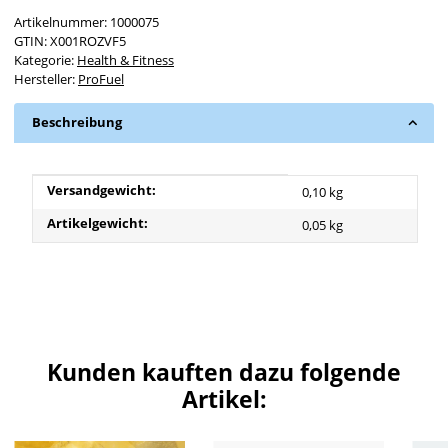
Artikelnummer:
1000075
GTIN:
X001ROZVF5
Kategorie:
Health & Fitness
Hersteller:
ProFuel
Beschreibung
Produkteigenschaft
Wert
Versandgewicht:
0,10 kg
Artikelgewicht:
0,05
kg
Kunden kauften dazu folgende
Artikel: