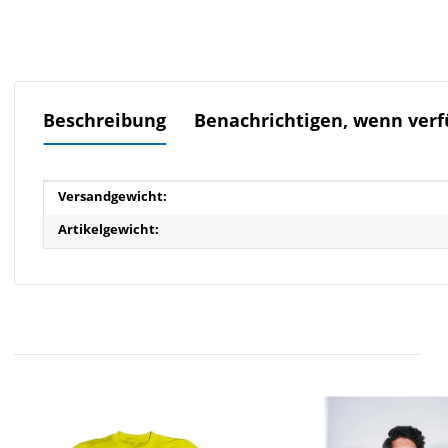
Beschreibung
Benachrichtigen, wenn verf
Produkteigenschaft
Wert
Versandgewicht:
Artikelgewicht: