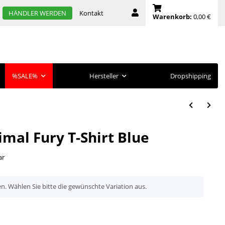
Kontakt
HÄNDLER WERDEN
Warenkorb:
0,00 €
%SALE%
Hersteller
Dropshipping
imal Fury T-Shirt Blue
ar
en. Wählen Sie bitte die gewünschte Variation aus.