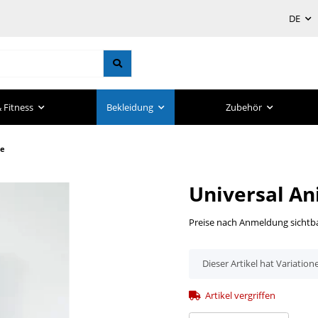
DE
 Fitness
Bekleidung
Zubehör
ue
Universal An
Preise nach Anmeldung sichtb
x
Dieser Artikel hat Variation
Artikel vergriffen