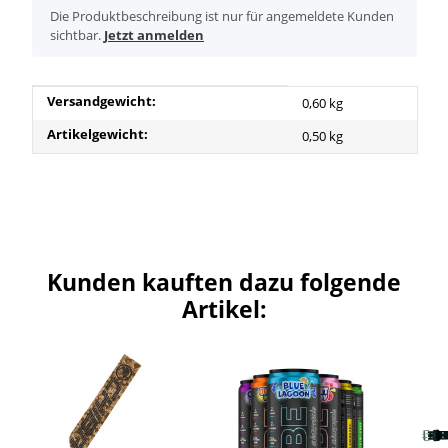
x
Die Produktbeschreibung ist nur für angemeldete Kunden
sichtbar.
Jetzt anmelden
Produkteigenschaft
Wert
Versandgewicht:
0,60 kg
Artikelgewicht:
0,50
kg
Kunden kauften dazu folgende
Artikel: