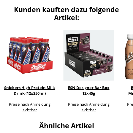
Kunden kauften dazu folgende
Artikel:
Snickers High Protein Milk
ESN Designer Bar Box
B
Drink (12x250ml)
12x45g
Mi
Preise nach Anmeldung
Preise nach Anmeldung
Pre
sichtbar
sichtbar
Ähnliche Artikel