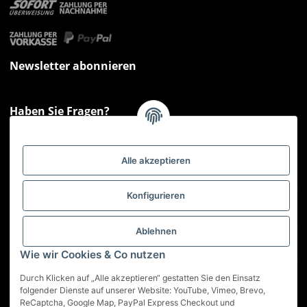
Newsletter abonnieren
Haben Sie Fragen?
Sie haben Fragen zu unseren Produkten oder Ihren Bestellungen?
Montag - Freitag: 09:00 - 17:00 Uhr
Alle akzeptieren
Hotline 📞
0521 33797807
Informationen
Konfigurieren
Gesetzliche Informationen
Ablehnen
Wie wir Cookies & Co nutzen
Service
Durch Klicken auf „Alle akzeptieren“ gestatten Sie den Einsatz
folgender Dienste auf unserer Website: YouTube, Vimeo, Brevo,
ReCaptcha, Google Map, PayPal Express Checkout und