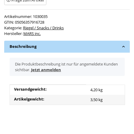
Frage zum Artikel
Artikelnummer:
1030035
GTIN:
05056357916728
Kategorie:
Riegel / Snacks / Drinks
Hersteller:
MARS inc.
Beschreibung
x
Die Produktbeschreibung ist nur für angemeldete Kunden
sichtbar.
Jetzt anmelden
Produkteigenschaft
Wert
Versandgewicht:
4,20 kg
Artikelgewicht:
3,50
kg