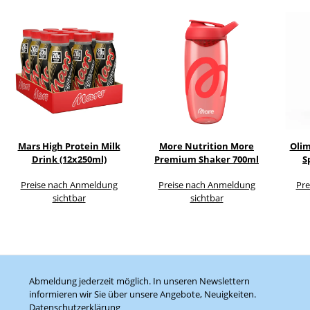
Mars High Protein Milk
More Nutrition More
Oli
Drink (12x250ml)
Premium Shaker 700ml
S
Preise nach Anmeldung
Preise nach Anmeldung
Pre
sichtbar
sichtbar
Abmeldung jederzeit möglich. In unseren Newslettern
informieren wir Sie über unsere Angebote, Neuigkeiten.
Datenschutzerklärung