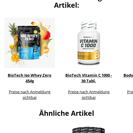
Artikel:
BioTech Iso Whey Zero
BioTech Vitamin C 1000 -
Body
454g
30 Tabl.
Preise nach Anmeldung
Preise nach Anmeldung
Pre
sichtbar
sichtbar
Ähnliche Artikel