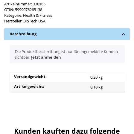
Artikelnummer:
330165
GTIN:
5999076265138
Kategorie:
Health & Fitness
Hersteller:
BioTech USA
Beschreibung
x
Die Produktbeschreibung ist nur für angemeldete Kunden
sichtbar.
Jetzt anmelden
Produkteigenschaft
Wert
Versandgewicht:
0,20 kg
Artikelgewicht:
0,10
kg
Kunden kauften dazu folgende