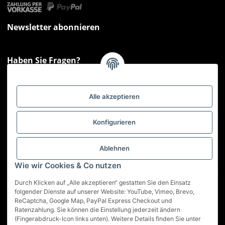
Newsletter abonnieren
Haben Sie Fragen?
Sie haben Fragen zu unseren Produkten oder Ihren Bestellungen?
Montag - Freitag: 09:00 - 17:00 Uhr
Alle akzeptieren
Hotline 📞
0521 33797807
Informationen
Konfigurieren
Gesetzliche Informationen
Ablehnen
Wie wir Cookies & Co nutzen
Service
Durch Klicken auf „Alle akzeptieren“ gestatten Sie den Einsatz
folgender Dienste auf unserer Website: YouTube, Vimeo, Brevo,
ReCaptcha, Google Map, PayPal Express Checkout und
Vertrag widerrufen
Ratenzahlung. Sie können die Einstellung jederzeit ändern
(Fingerabdruck-Icon links unten). Weitere Details finden Sie unter
* Alle Preise inkl. gesetzlicher USt., zzgl.
Versand