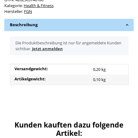
Kategorie:
Health & Fitness
Hersteller:
FGN
Beschreibung
x
Die Produktbeschreibung ist nur für angemeldete Kunden
sichtbar.
Jetzt anmelden
Produkteigenschaft
Wert
Versandgewicht:
0,20 kg
Artikelgewicht:
0,10
kg
Kunden kauften dazu folgende
Artikel: