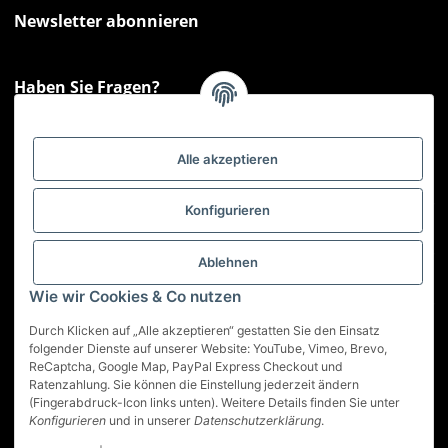
Newsletter abonnieren
Haben Sie Fragen?
Sie haben Fragen zu unseren Produkten oder Ihren Bestellungen?
Montag - Freitag: 09:00 - 17:00 Uhr
Alle akzeptieren
Hotline 📞
0521 33797807
Informationen
Konfigurieren
Gesetzliche Informationen
Ablehnen
Wie wir Cookies & Co nutzen
Service
Durch Klicken auf „Alle akzeptieren“ gestatten Sie den Einsatz
folgender Dienste auf unserer Website: YouTube, Vimeo, Brevo,
ReCaptcha, Google Map, PayPal Express Checkout und
Vertrag widerrufen
Ratenzahlung. Sie können die Einstellung jederzeit ändern
(Fingerabdruck-Icon links unten). Weitere Details finden Sie unter
* Alle Preise inkl. gesetzlicher USt., zzgl.
Versand
Konfigurieren
und in unserer
Datenschutzerklärung
.