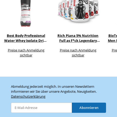
Best Body Professional
Rich Piana 5% Nutrition
BioT
Water Whey Isolate Drink
Full as F*ck Legendary
Men 
12x500ml
375g
Preise nach Anmeldung
Preise nach Anmeldung
Pre
sichtbar
sichtbar
Abmeldung jederzeit möglich. In unseren Newslettern
informieren wir Sie über unsere Angebote, Neuigkeiten.
Datenschutzerklärung
Abonnieren
Newsletter Abonnieren