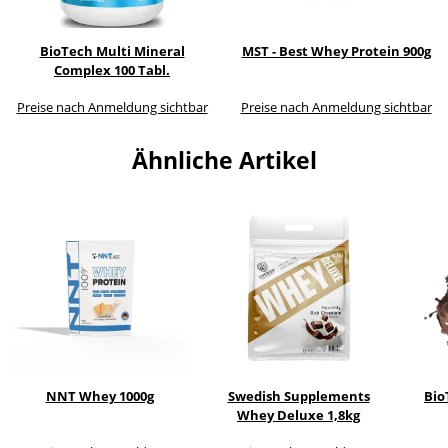
BioTech Multi Mineral
MST - Best Whey Protein 900g
Complex 100 Tabl.
Preise nach Anmeldung sichtbar
Preise nach Anmeldung sichtbar
Ähnliche Artikel
NNT Whey 1000g
Swedish Supplements
Bio
Whey Deluxe 1,8kg