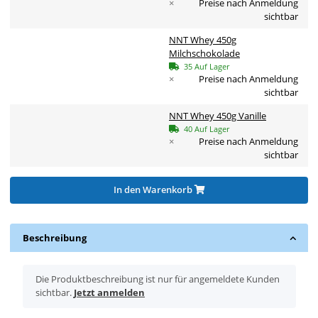
×
Preise nach Anmeldung
sichtbar
NNT Whey 450g
Milchschokolade
35 Auf Lager
×
Preise nach Anmeldung
sichtbar
NNT Whey 450g Vanille
40 Auf Lager
×
Preise nach Anmeldung
sichtbar
In den Warenkorb
Beschreibung
x
Die Produktbeschreibung ist nur für angemeldete Kunden
sichtbar.
Jetzt anmelden