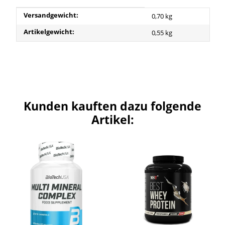
Produkteigenschaft
Wert
Versandgewicht:
0,70 kg
Artikelgewicht:
0,55
kg
Kunden kauften dazu folgende
Artikel: