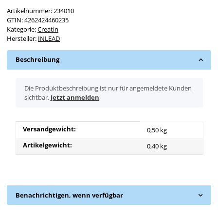
Artikelnummer:
234010
GTIN:
4262424460235
Kategorie:
Creatin
Hersteller:
INLEAD
Beschreibung
x
Die Produktbeschreibung ist nur für angemeldete Kunden
sichtbar.
Jetzt anmelden
Produkteigenschaft
Wert
Versandgewicht:
0,50 kg
Artikelgewicht:
0,40
kg
Benachrichtigen, wenn verfügbar