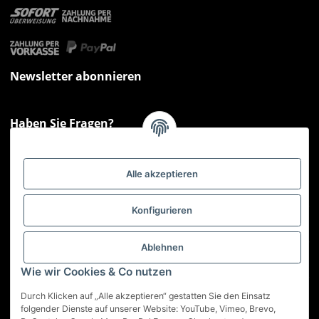
Newsletter abonnieren
Haben Sie Fragen?
Sie haben Fragen zu unseren Produkten oder Ihren Bestellungen?
Montag - Freitag: 09:00 - 17:00 Uhr
Alle akzeptieren
Hotline 📞
0521 33797807
Informationen
Konfigurieren
Gesetzliche Informationen
Ablehnen
Wie wir Cookies & Co nutzen
Service
Durch Klicken auf „Alle akzeptieren“ gestatten Sie den Einsatz
folgender Dienste auf unserer Website: YouTube, Vimeo, Brevo,