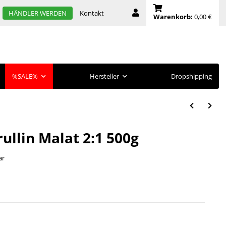
Kontakt
HÄNDLER WERDEN
Warenkorb:
0,00 €
%SALE%
Hersteller
Dropshipping
ullin Malat 2:1 500g
ar