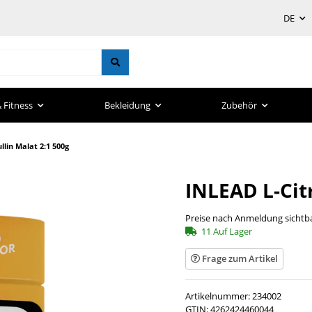
DE
 Fitness
Bekleidung
Zubehör
llin Malat 2:1 500g
INLEAD L-Citr
Preise nach Anmeldung sichtb
11 Auf Lager
Frage zum Artikel
Artikelnummer:
234002
GTIN:
4262424460044