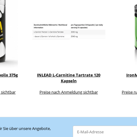
olix 375g
INLEAD L-Carnitine Tartrate 120
IronM
Kapseln
 sichtbar
Preise nach Anmeldung sichtbar
Preise 
r Sie über unsere Angebote,