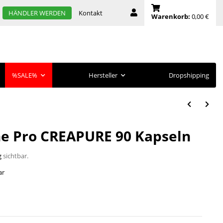
Kontakt
HÄNDLER WERDEN
Warenkorb:
0,00 €
%SALE%
Hersteller
Dropshipping
ne Pro CREAPURE 90 Kapseln
g
sichtbar.
ar