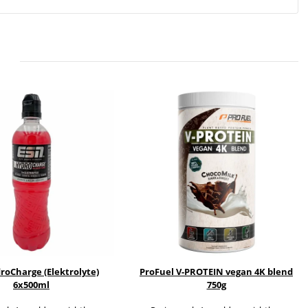
roCharge (Elektrolyte)
ProFuel V-PROTEIN vegan 4K blend
6x500ml
750g